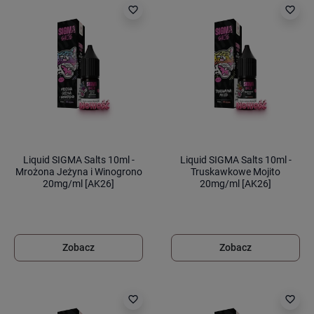
favorite_border
favorite_border
Liquid SIGMA Salts 10ml -
Liquid SIGMA Salts 10ml -
Mrożona Jeżyna i Winogrono
Truskawkowe Mojito
20mg/ml [AK26]
20mg/ml [AK26]
Zobacz
Zobacz
favorite_border
favorite_border