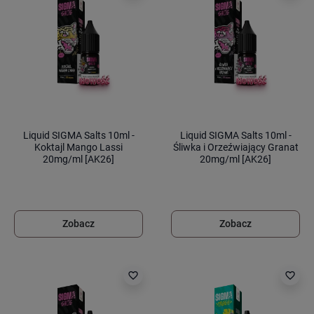
Liquid SIGMA Salts 10ml -
Liquid SIGMA Salts 10ml -
Koktajl Mango Lassi
Śliwka i Orzeźwiający Granat
20mg/ml [AK26]
20mg/ml [AK26]
Zobacz
Zobacz
favorite_border
favorite_border