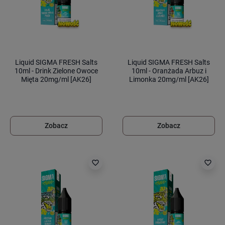
Liquid SIGMA FRESH Salts
Liquid SIGMA FRESH Salts
10ml - Drink Zielone Owoce
10ml - Oranżada Arbuz i
Mięta 20mg/ml [AK26]
Limonka 20mg/ml [AK26]
Zobacz
Zobacz
favorite_border
favorite_border