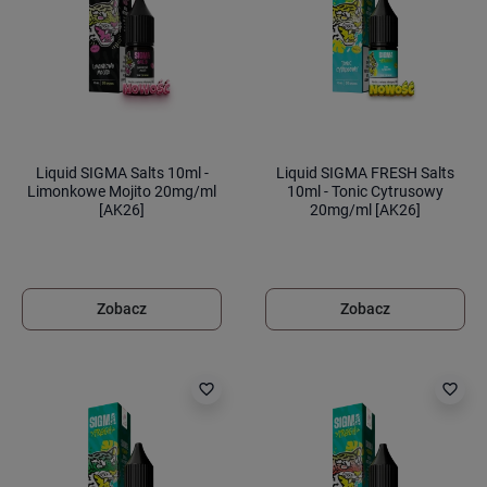
Liquid SIGMA Salts 10ml -
Liquid SIGMA FRESH Salts
Limonkowe Mojito 20mg/ml
10ml - Tonic Cytrusowy
[AK26]
20mg/ml [AK26]
Zobacz
Zobacz
favorite_border
favorite_border