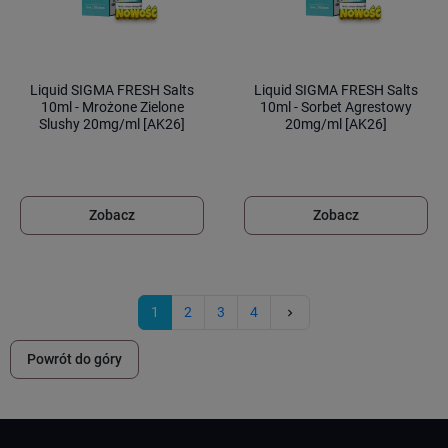
Liquid SIGMA FRESH Salts
Liquid SIGMA FRESH Salts
10ml - Mrożone Zielone
10ml - Sorbet Agrestowy
Slushy 20mg/ml [AK26]
20mg/ml [AK26]
Zobacz
Zobacz
Następny
1
2
3
4
keyboard_arrow_right
Powrót do góry