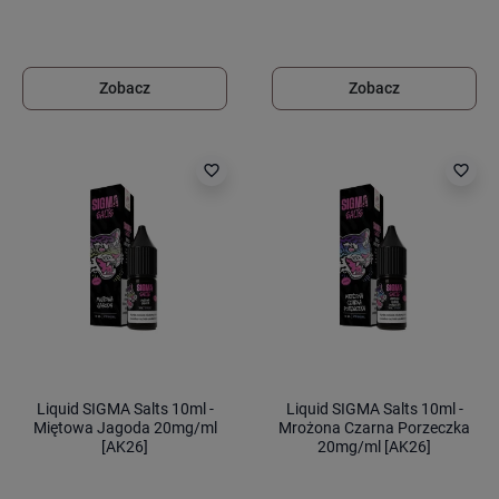
Zobacz
Zobacz
favorite_border
favorite_border
Liquid SIGMA Salts 10ml -
Liquid SIGMA Salts 10ml -
Miętowa Jagoda 20mg/ml
Mrożona Czarna Porzeczka
[AK26]
20mg/ml [AK26]