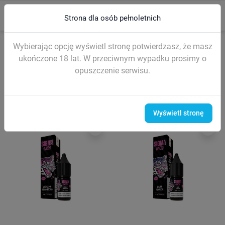
0
menu
search
Strona dla osób pełnoletnich
Strona główna
Wyniki wyszukiwania dla "sigma"
Wybierając opcję wyświetl stronę potwierdzasz, że masz
ukończone 18 lat. W przeciwnym wypadku prosimy o
Wyniki wyszukiwania dla "sigma"
opuszczenie serwisu.
Wyświetl stronę
favorite_border
favorite_border