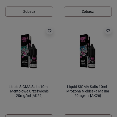
Zobacz
Zobacz
favorite_border
favorite_border
Liquid SIGMA Salts 10ml -
Liquid SIGMA Salts 10ml -
Mentolowe Orzeźwienie
Mrożona Niebieska Malina
20mg/ml [AK26]
20mg/ml [AK26]