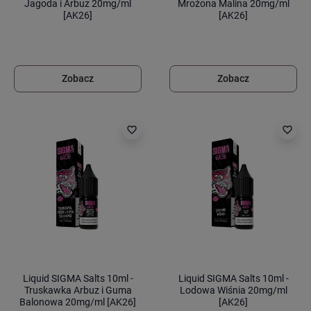
Jagoda i Arbuz 20mg/ml
Mrożona Malina 20mg/ml
[AK26]
[AK26]
Zobacz
Zobacz
favorite_border
favorite_border
Liquid SIGMA Salts 10ml -
Liquid SIGMA Salts 10ml -
Truskawka Arbuz i Guma
Lodowa Wiśnia 20mg/ml
Balonowa 20mg/ml [AK26]
[AK26]