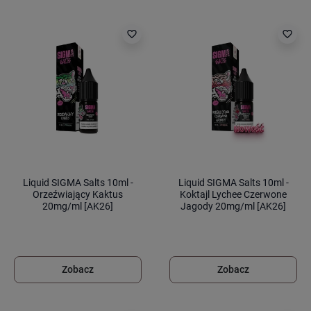
favorite_border
favorite_border
Liquid SIGMA Salts 10ml -
Liquid SIGMA Salts 10ml -
Orzeźwiający Kaktus
Koktajl Lychee Czerwone
20mg/ml [AK26]
Jagody 20mg/ml [AK26]
Zobacz
Zobacz