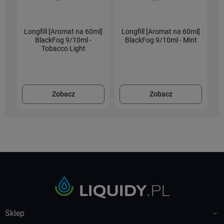
Longfill [Aromat na 60ml]
Longfill [Aromat na 60ml]
L
BlackFog 9/10ml -
BlackFog 9/10ml - Mint
Tobacco Light
Zobacz
Zobacz
Sklep
