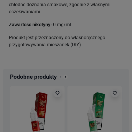
chłodne doznania smakowe, zgodnie z własnymi
oczekiwaniami.
Zawartość nikotyny:
0 mg/ml
Produkt jest przeznaczony do własnoręcznego
przygotowywania mieszanek (DIY).
Podobne produkty
keyboard_arrow_left
keyboard_arrow_right
Poprzedni
Następny
favorite_border
favorite_border