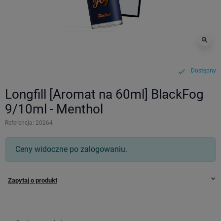
zoom_in
Dostępny
check
Longfill [Aromat na 60ml] BlackFog
9/10ml - Menthol
Referencja:
20264
Ceny widoczne po zalogowaniu.
keyboard_arrow_down
Zapytaj o produkt