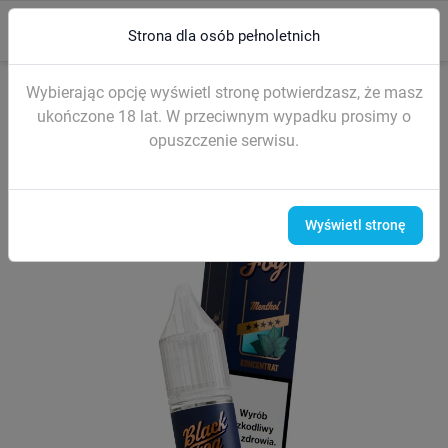
0
menu
search
Strona dla osób pełnoletnich
Strona główna
LONGFILLE
Longfill [aromat na 60ml] - BlackFog 9/
Wybierając opcję wyświetl stronę potwierdzasz, że masz
ukończone 18 lat. W przeciwnym wypadku prosimy o
opuszczenie serwisu.
Wyświetl stronę