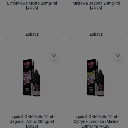
Limonkowe Mojito 20mg/ml
Miętowa Jagoda 20mg/ml
[AK26]
[AK26]
Zobacz
Zobacz
favorite_border
favorite_border
Liquid SIGMA Salts 10ml -
Liquid SIGMA Salts 10ml -
Jagoda i Arbuz 20mg/ml
Cytryna Limonka i Malina
[AK26]
20mg/ml [AK26]