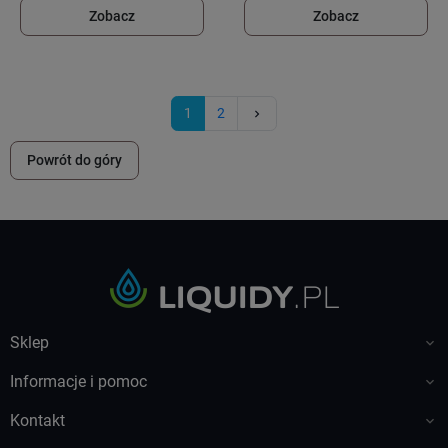
Zobacz
Zobacz
Następny
1
2
keyboard_arrow_right
Powrót do góry
Sklep

Informacje i pomoc

Kontakt
