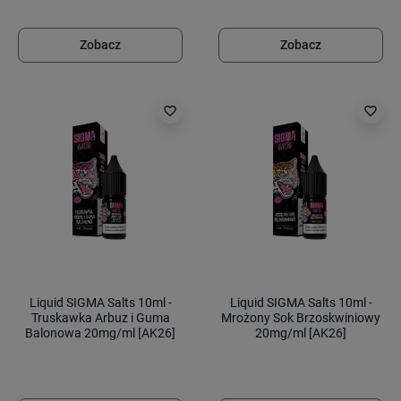
Zobacz
Zobacz
favorite_border
favorite_border
Liquid SIGMA Salts 10ml -
Liquid SIGMA Salts 10ml -
Truskawka Arbuz i Guma
Mrożony Sok Brzoskwiniowy
Balonowa 20mg/ml [AK26]
20mg/ml [AK26]