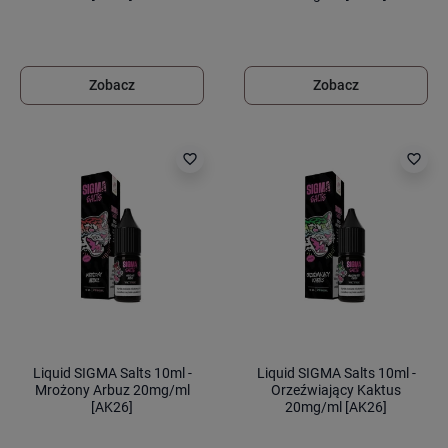
Zobacz
Zobacz
favorite_border
favorite_border
Liquid SIGMA Salts 10ml -
Liquid SIGMA Salts 10ml -
Mrożony Arbuz 20mg/ml
Orzeźwiający Kaktus
[AK26]
20mg/ml [AK26]