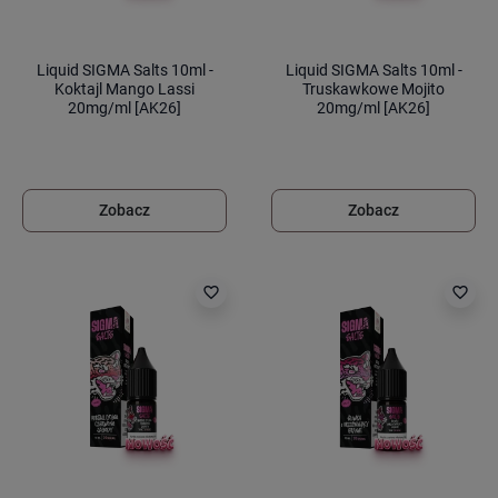
Liquid SIGMA Salts 10ml -
Liquid SIGMA Salts 10ml -
Koktajl Mango Lassi
Truskawkowe Mojito
20mg/ml [AK26]
20mg/ml [AK26]
Zobacz
Zobacz
favorite_border
favorite_border