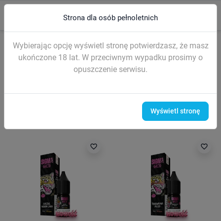
0
menu
search
Strona dla osób pełnoletnich
Strona główna
LIQUIDY (sól nikotynowa)
Liquidy SIGMA Salt 10ml
Wybierając opcję wyświetl stronę potwierdzasz, że masz
Liquidy SIGMA Salt 10ml
ukończone 18 lat. W przeciwnym wypadku prosimy o
opuszczenie serwisu.
Filtr
Wyświetl stronę
favorite_border
favorite_border