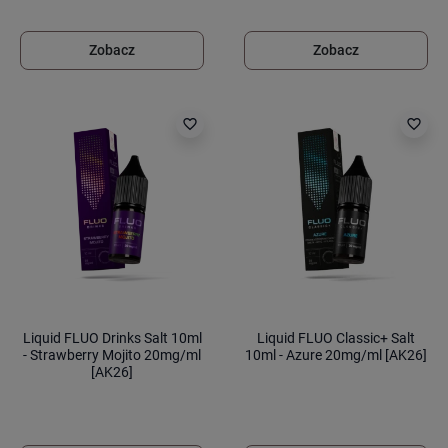
Zobacz
Zobacz
favorite_border
favorite_border
Liquid FLUO Drinks Salt 10ml
Liquid FLUO Classic+ Salt
- Strawberry Mojito 20mg/ml
10ml - Azure 20mg/ml [AK26]
[AK26]