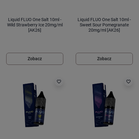
Liquid FLUO One Salt 10ml -
Liquid FLUO One Salt 10ml -
Wild Strawberry Ice 20mg/ml
Sweet Sour Pomegranate
[AK26]
20mg/ml [AK26]
Zobacz
Zobacz
favorite_border
favorite_border