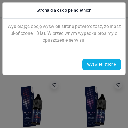
0
menu
search
Strona dla osób pełnoletnich
Strona główna
LIQUIDY (sól nikotynowa)
Liquidy FLUO Salt 10ml
Wybierając opcję wyświetl stronę potwierdzasz, że masz
Liquidy FLUO Salt 10ml
ukończone 18 lat. W przeciwnym wypadku prosimy o
opuszczenie serwisu.
Filtr
Wyświetl stronę
favorite_border
favorite_border