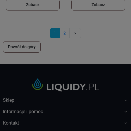
Zobacz
Zobacz
Następny
1
2
keyboard_arrow_right
Powrót do góry
Sklep

Informacje i pomoc

Kontakt
