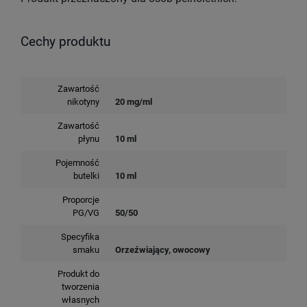
Cechy produktu
Zawartość
nikotyny
20 mg/ml
Zawartość
płynu
10 ml
Pojemność
butelki
10 ml
Proporcje
PG/VG
50/50
Specyfika
smaku
Orzeźwiający, owocowy
Produkt do
tworzenia
własnych