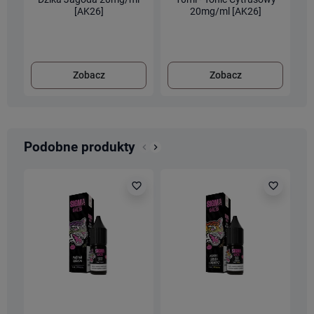
[AK26]
20mg/ml [AK26]
Zobacz
Zobacz
Podobne produkty
keyboard_arrow_left
keyboard_arrow_right
Poprzedni
Następny
favorite_border
favorite_border