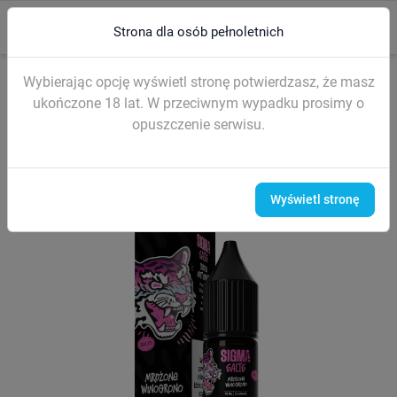
0
menu
search
Strona dla osób pełnoletnich
Strona główna
LIQUIDY (sól nikotynowa)
Liquidy SIGMA Salt 10ml
Wybierając opcję wyświetl stronę potwierdzasz, że masz
ukończone 18 lat. W przeciwnym wypadku prosimy o
opuszczenie serwisu.
Wyświetl stronę