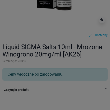
zoom_in
Dostępny
check
Liquid SIGMA Salts 10ml - Mrożone
Winogrono 20mg/ml [AK26]
Referencja:
20352
Ceny widoczne po zalogowaniu.
keyboard_arrow_down
Zapytaj o produkt