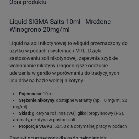
Opis produktu
Liquid SIGMA Salts 10ml - Mrożone
Winogrono 20mg/ml
Liquid na soli nikotynowej to e-liquid przeznaczony do
użytku w podach i systemach MTL. Dzięki
zastosowaniu soli nikotynowej, zapewnia szybkie
wchłanianie nikotyny i łagodniejsze odczucie
uderzenia w gardło w porównaniu do tradycyjnych
liquidów na bazie wolnej nikotyny.
Pojemność
: 10 ml
Stężenie nikotyny
: dostępne warianty (np. 10 mg/ml, 20
mg/ml)
Skład
: gliceryna roślinna (VG), glikol propylenowy (PG),
aromaty, nikotyna w postaci soli
Proporcje VG/PG
: 50/50 dla optymalnej pracy w podach
Produkt przeznaczony dla osób pełnoletnich.