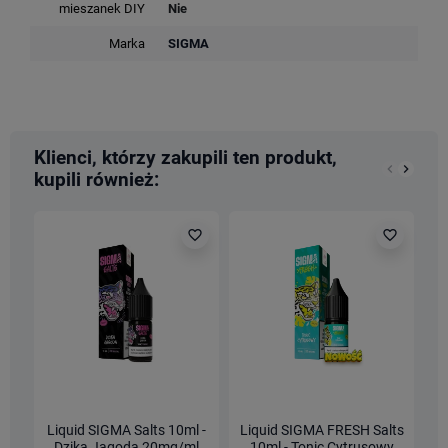
mieszanek DIY
Nie
Marka
SIGMA
Klienci, którzy zakupili ten produkt,
keyboard_arrow_left
keyboard_arrow_right
kupili również:
Poprzedn
Nastę
favorite_border
favorite_border
Liquid SIGMA Salts 10ml -
Liquid SIGMA FRESH Salts
L
Dzika Jagoda 20mg/ml
10ml - Tonic Cytrusowy