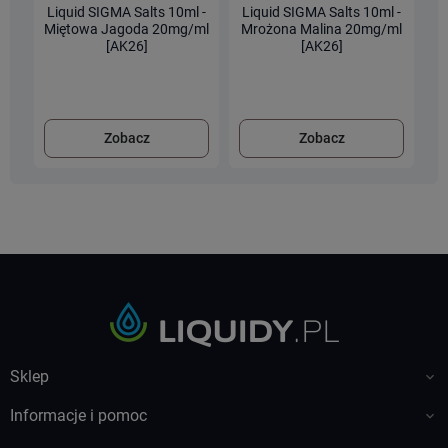
Liquid SIGMA Salts 10ml -
Liquid SIGMA Salts 10ml -
L
Miętowa Jagoda 20mg/ml
Mrożona Malina 20mg/ml
[AK26]
[AK26]
Zobacz
Zobacz
Sklep

Informacje i pomoc
