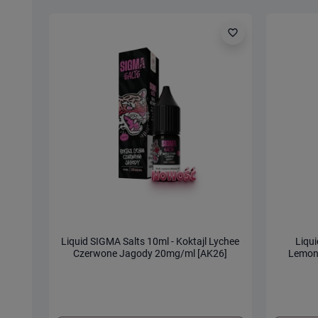
favorite_border
Liquid SIGMA Salts 10ml - Koktajl Lychee
Liqu
Czerwone Jagody 20mg/ml [AK26]
Lemoni