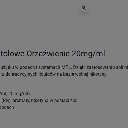
zoom_in
ntolowe Orzeźwienie 20mg/ml
do użytku w podach i systemach MTL. Dzięki zastosowaniu soli n
u do tradycyjnych liquidów na bazie wolnej nikotyny.
g/ml, 20 mg/ml)
y (PG), aromaty, nikotyna w postaci soli
 podach