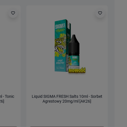
favorite_border
favorite_border
 - Tonic
Liquid SIGMA FRESH Salts 10ml - Sorbet
Li
26]
Agrestowy 20mg/ml [AK26]
N