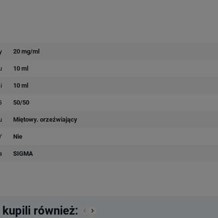
y
20 mg/ml
u
10 ml
i
10 ml
G
50/50
u
Miętowy. orzeźwiający
Y
Nie
a
SIGMA
 kupili również:
keyboard_arrow_left
keyboard_arrow_right
Poprzedni
Następny