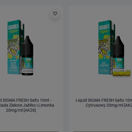
favorite_border
id SIGMA FRESH Salts 10ml -
Liquid SIGMA FRESH Salts 10ml
ada Zielone Jabłko i Limonka
Cytrusowy 20mg/ml [AK
20mg/ml [AK26]