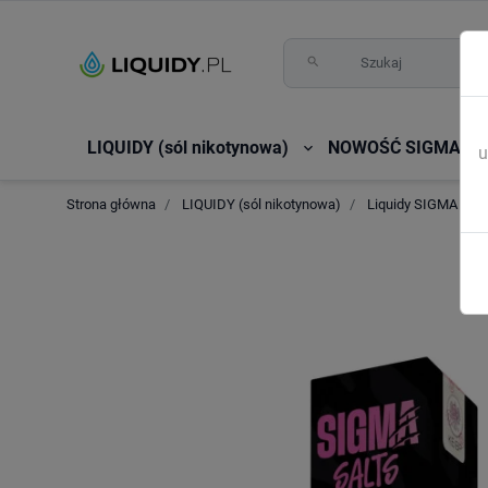
search
LIQUIDY (sól nikotynowa)
NOWOŚĆ SIGMA by 

u
Strona główna
LIQUIDY (sól nikotynowa)
Liquidy SIGMA Salt