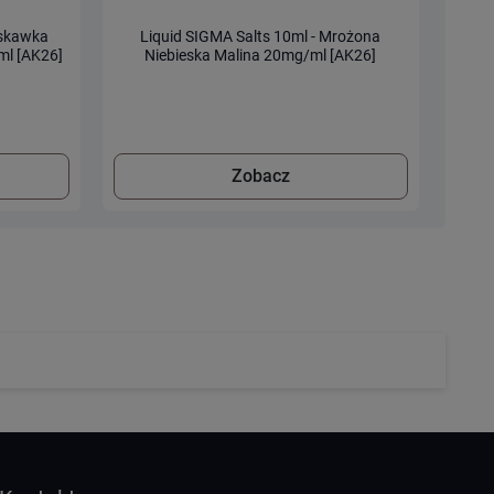
uskawka
Liquid SIGMA Salts 10ml - Mrożona
Liqui
ml [AK26]
Niebieska Malina 20mg/ml [AK26]
Zobacz