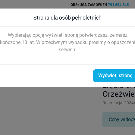
791 654 545
OBSŁUGA ZAMÓWIEŃ
Strona dla osób pełnoletnich
Wybierając opcję wyświetl stronę potwierdzasz, że masz
BlackFog 9ml
LONGFILLE
SHOOTY i BAZY
AKCESO


kończone 18 lat. W przeciwnym wypadku prosimy o opuszczen
serwisu.
 10ml
Liquid SIGMA Salts 10ml - Mentolowe Orzeźwienie 20mg/ml [AK26]
Wyświetl stronę
Liquid S
Orzeźwie
Referencja:
2034
Ceny widocz