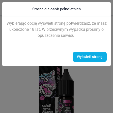
0
menu
search
Strona dla osób pełnoletnich
Strona główna
LIQUIDY (sól nikotynowa)
Liquidy SIGMA Salt 10ml
Wybierając opcję wyświetl stronę potwierdzasz, że masz
ukończone 18 lat. W przeciwnym wypadku prosimy o
opuszczenie serwisu.
Wyświetl stronę