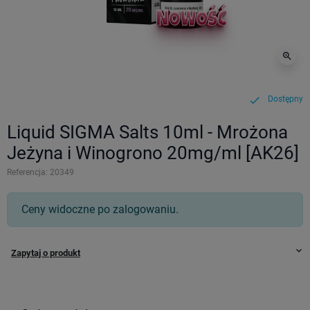
zoom_in
Dostępny
check
Liquid SIGMA Salts 10ml - Mrożona
Jeżyna i Winogrono 20mg/ml [AK26]
Referencja:
20349
Ceny widoczne po zalogowaniu.
keyboard_arrow_down
Zapytaj o produkt