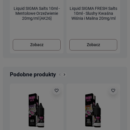
Liquid SIGMA Salts 10ml -
Liquid SIGMA FRESH Salts
L
Mentolowe Orzeźwienie
10ml - Slushy Kwaśna
20mg/ml [AK26]
Wiśnia i Malina 20mg/ml
C
[AK26]
Zobacz
Zobacz
Podobne produkty
keyboard_arrow_left
keyboard_arrow_right
Poprzedni
Następny
favorite_border
favorite_border