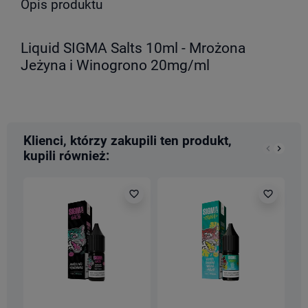
Opis produktu
Liquid SIGMA Salts 10ml - Mrożona
Jeżyna i Winogrono 20mg/ml
Klienci, którzy zakupili ten produkt,
keyboard_arrow_left
keyboard_arrow_right
kupili również:
Poprzedn
Nastę
favorite_border
favorite_border