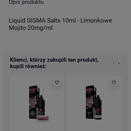
Opis produktu
Liquid SIGMA Salts 10ml - Limonkowe
Mojito 20mg/ml
Klienci, którzy zakupili ten produkt,
keyboard_arrow_left
keyboard_arrow_right
kupili również:
Poprzedn
Nastę
favorite_border
favorite_border