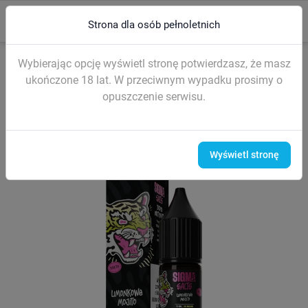
0
menu
search
Strona dla osób pełnoletnich
Strona główna
LIQUIDY (sól nikotynowa)
Liquidy SIGMA Salt 10ml
Wybierając opcję wyświetl stronę potwierdzasz, że masz
ukończone 18 lat. W przeciwnym wypadku prosimy o
opuszczenie serwisu.
Wyświetl stronę