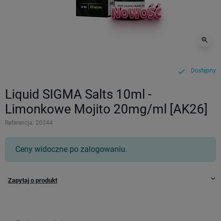
zoom_in
Dostępny
check
Liquid SIGMA Salts 10ml -
Limonkowe Mojito 20mg/ml [AK26]
Referencja:
20344
Ceny widoczne po zalogowaniu.
keyboard_arrow_down
Zapytaj o produkt