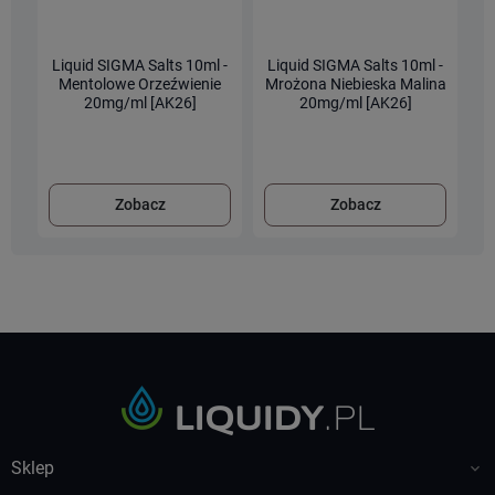
Liquid SIGMA Salts 10ml -
Liquid SIGMA Salts 10ml -
L
Mentolowe Orzeźwienie
Mrożona Niebieska Malina
20mg/ml [AK26]
20mg/ml [AK26]
Zobacz
Zobacz
Sklep
