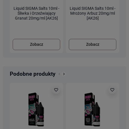
Liquid SIGMA Salts 10ml -
Liquid SIGMA Salts 10ml -
L
Śliwka i Orzeźwiający
Mrożony Arbuz 20mg/ml
C
Granat 20mg/ml [AK26]
[AK26]
Zobacz
Zobacz
Podobne produkty
keyboard_arrow_left
keyboard_arrow_right
Poprzedni
Następny
favorite_border
favorite_border