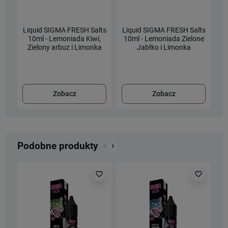
Liquid SIGMA FRESH Salts
Liquid SIGMA FRESH Salts
L
10ml - Lemoniada Kiwi,
10ml - Lemoniada Zielone
Zielony arbuz i Limonka
Jabłko i Limonka
20mg/ml [AK26]
20mg/ml [AK26]
Zobacz
Zobacz
Podobne produkty
keyboard_arrow_left
keyboard_arrow_right
Poprzedni
Następny
favorite_border
favorite_border