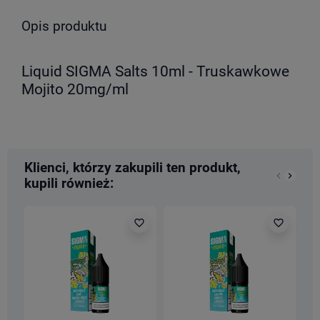
Opis produktu
Liquid SIGMA Salts 10ml - Truskawkowe
Mojito 20mg/ml
Klienci, którzy zakupili ten produkt,
keyboard_arrow_left
keyboard_arrow_right
kupili również:
Poprzedn
Nastę
favorite_border
favorite_border