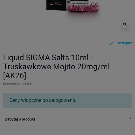
zoom_in
Dostępny
check
Liquid SIGMA Salts 10ml -
Truskawkowe Mojito 20mg/ml
[AK26]
Referencja:
20358
Ceny widoczne po zalogowaniu.
keyboard_arrow_down
Zapytaj o produkt