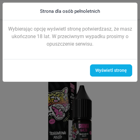
0
menu
search
Strona dla osób pełnoletnich
Strona główna
LIQUIDY (sól nikotynowa)
Liquidy SIGMA Salt 10ml
Wybierając opcję wyświetl stronę potwierdzasz, że masz
ukończone 18 lat. W przeciwnym wypadku prosimy o
opuszczenie serwisu.
Wyświetl stronę