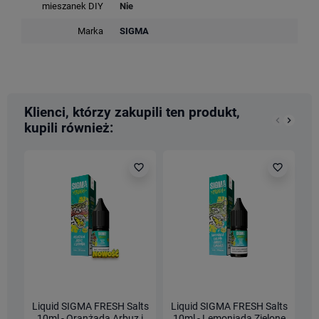
mieszanek DIY
Nie
Marka
SIGMA
Klienci, którzy zakupili ten produkt,
keyboard_arrow_left
keyboard_arrow_right
kupili również:
Poprzedn
Nastę
favorite_border
favorite_border
Liquid SIGMA FRESH Salts
Liquid SIGMA FRESH Salts
L
10ml - Oranżada Arbuz i
10ml - Lemoniada Zielone
L