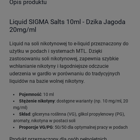
Opis produktu
Liquid SIGMA Salts 10ml - Dzika Jagoda
20mg/ml
Liquid na soli nikotynowej to e-liquid przeznaczony do
użytku w podach i systemach MTL. Dzięki
zastosowaniu soli nikotynowej, zapewnia szybkie
wchłanianie nikotyny i łagodniejsze odczucie
uderzenia w gardło w porównaniu do tradycyjnych
liquidów na bazie wolnej nikotyny.
Pojemność
: 10 ml
Stężenie nikotyny
: dostępne warianty (np. 10 mg/ml, 20
mg/ml)
Skład
: gliceryna roślinna (VG), glikol propylenowy (PG),
aromaty, nikotyna w postaci soli
Proporcje VG/PG
: 50/50 dla optymalnej pracy w podach
Produkt przeznaczony dla osób pełnoletnich.