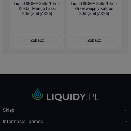
Liquid SIGMA Salts 10ml -
Liquid SIGMA Salts 10ml -
L
Koktajl Mango Lassi
Orzeźwiający Kaktus
20mg/ml [AK26]
20mg/ml [AK26]
Zobacz
Zobacz
Sklep

Informacje i pomoc
