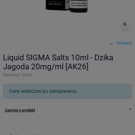
zoom_in
Dostępny
check
Liquid SIGMA Salts 10ml - Dzika
Jagoda 20mg/ml [AK26]
Referencja:
20340
Ceny widoczne po zalogowaniu.
keyboard_arrow_down
Zapytaj o produkt