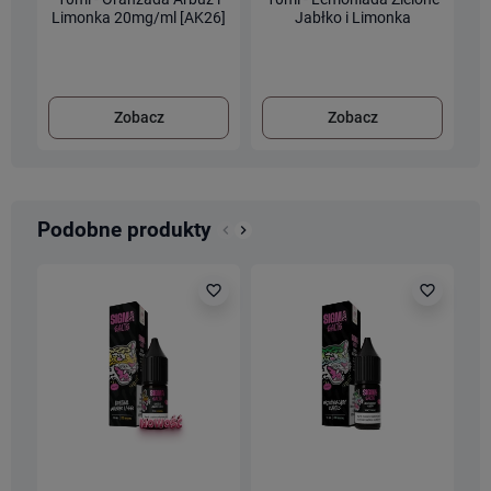
Limonka 20mg/ml [AK26]
Jabłko i Limonka
20mg/ml [AK26]
Zobacz
Zobacz
Podobne produkty
keyboard_arrow_left
keyboard_arrow_right
Poprzedni
Następny
favorite_border
favorite_border