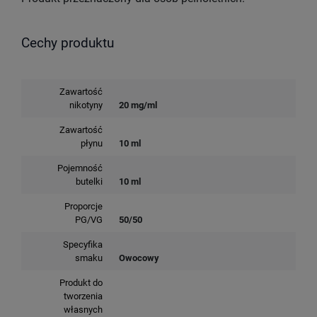
Cechy produktu
Zawartość
nikotyny
20 mg/ml
Zawartość
płynu
10 ml
Pojemność
butelki
10 ml
Proporcje
PG/VG
50/50
Specyfika
smaku
Owocowy
Produkt do
tworzenia
własnych