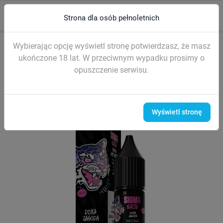
0
menu
search
Strona dla osób pełnoletnich
Strona główna
LIQUIDY (sól nikotynowa)
Liquidy SIGMA Salt 10ml
Wybierając opcję wyświetl stronę potwierdzasz, że masz
ukończone 18 lat. W przeciwnym wypadku prosimy o
opuszczenie serwisu.
Wyświetl stronę